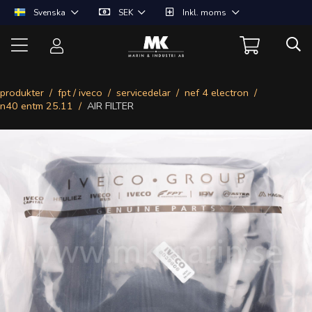
Svenska
SEK
Inkl. moms
produkter
fpt / iveco
servicedelar
nef 4 electron
n40 entm 25.11
AIR FILTER