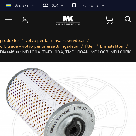
Svenska
SEK
Inkl. moms
produkter
volvo penta
nya reservdelar
orbitrade - volvo penta ersättningsdelar
filter
bränslefilter
Dieselfilter MD100A, TMD100A, TMD100AK, MD100B, MD100BK