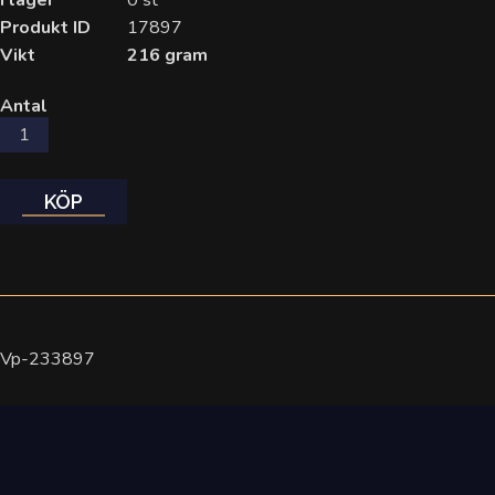
I lager
0 st
Produkt ID
17897
Vikt
216 gram
Antal
KÖP
Vp-233897