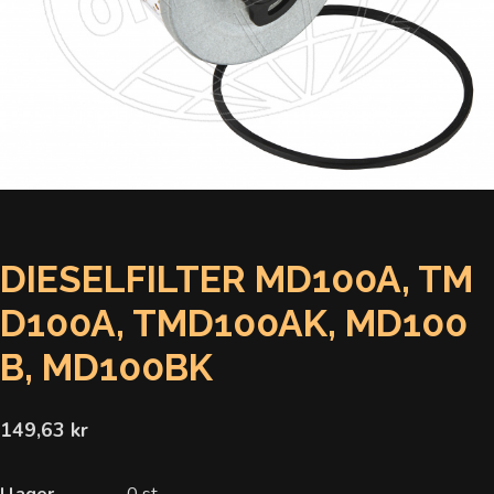
DIESELFILTER MD100A, TM
D100A, TMD100AK, MD100
B, MD100BK
149,63 kr