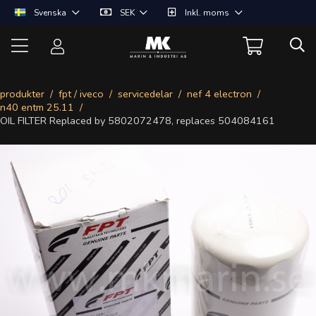
Svenska
SEK
Inkl. moms
produkter
fpt / iveco
servicedelar
nef 4 electron
n40 entm 25.11
OIL FILTER Replaced by 5802072478, replaces 504084161