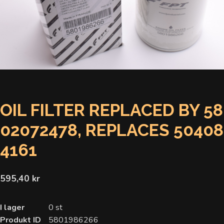
OIL FILTER REPLACED BY 58
02072478, REPLACES 50408
4161
595,40 kr
I lager
0 st
Produkt ID
5801986266