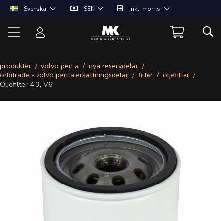
Svenska
SEK
Inkl. moms
produkter
volvo penta
nya reservdelar
orbitrade - volvo penta ersättningsdelar
filter
oljefilter
Oljefilter 4,3, V6