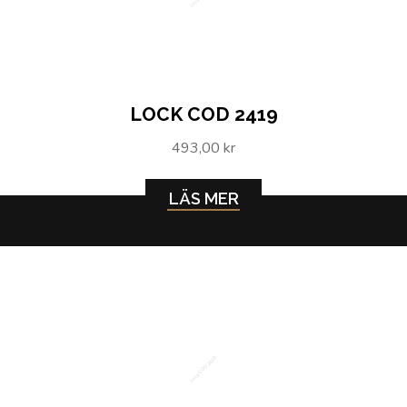
LOCK COD 2419
493,00 kr
LÄS MER
Lock COD 2428