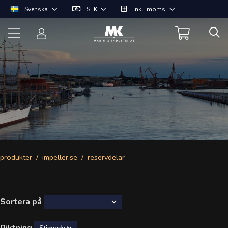
Svenska
SEK
Inkl. moms
produkter
impeller.se
reservdelar
Sortera på
Riktning