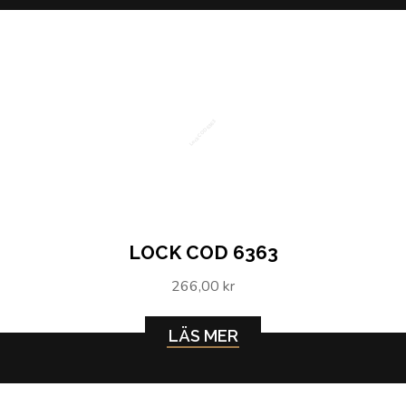
Lock COD 6363
LOCK COD 6363
266,00 kr
LÄS MER