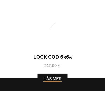
Lock COD 6365
LOCK COD 6365
217,00 kr
LÄS MER