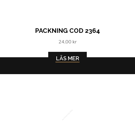
PACKNING COD 2364
24,00 kr
LÄS MER
Packning COD 2365