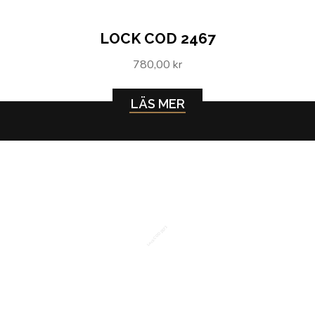
LOCK COD 2467
780,00 kr
LÄS MER
Lock COD 2571