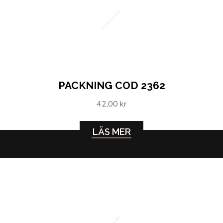
Packning COD 2362
PACKNING COD 2362
42,00 kr
LÄS MER