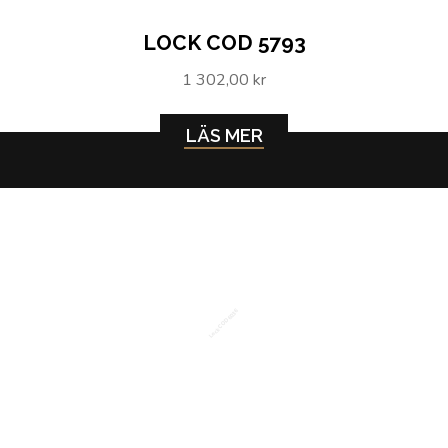
LOCK COD 5793
1 302,00 kr
LÄS MER
Lock COD 6036