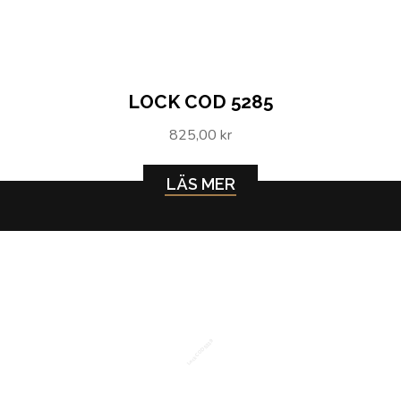
LOCK COD 5285
825,00 kr
LÄS MER
Lock COD 5319