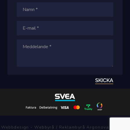
SKICKA
Webbdesign - Webbyrå / Reklambyrå Argonova Systems