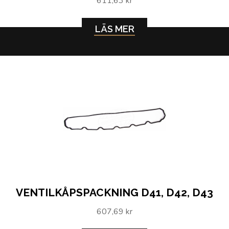
611,63 kr
LÄS MER
VENTILKÅPSPACKNING D41, D42, D43
607,69 kr