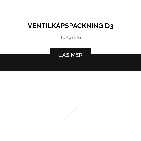
VENTILKÅPSPACKNING D3
494,81 kr
LÄS MER
Ventilkåpspackning D30