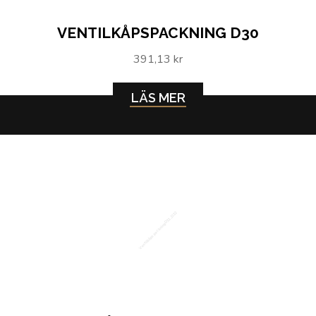
VENTILKÅPSPACKNING D30
391,13 kr
LÄS MER
Ventilkåpspackning D31, D32