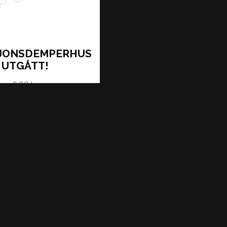
SJONSDEMPERHUS
UTGÅTT!
0,00 kr
LÄS MER