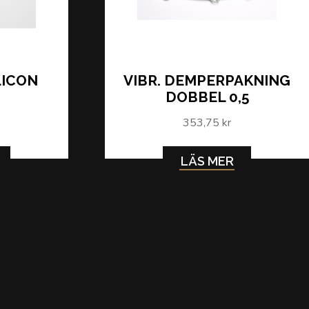
LICON
VIBR. DEMPERPAKNING
L
DOBBEL 0,5
353,75 kr
LÄS MER