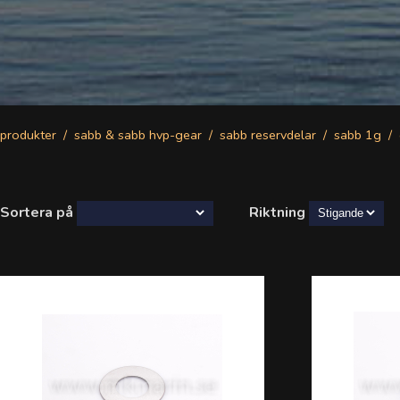
produkter
sabb & sabb hvp-gear
sabb reservdelar
sabb 1g
Sortera på
Riktning