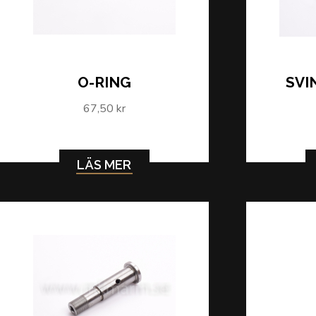
O-RING
SVI
67,50 kr
LÄS MER