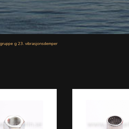
gruppe g 23. vibrasjonsdemper