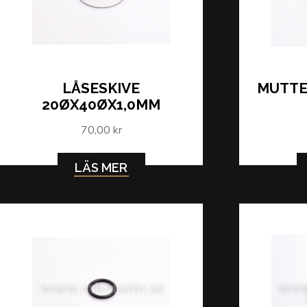
LÅSESKIVE
MUTTE
20ØX40ØX1,0MM
70,00 kr
LÄS MER