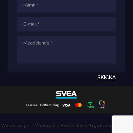
SKICKA
Webbdesign - Webbyrå / Reklambyrå Argonova Systems