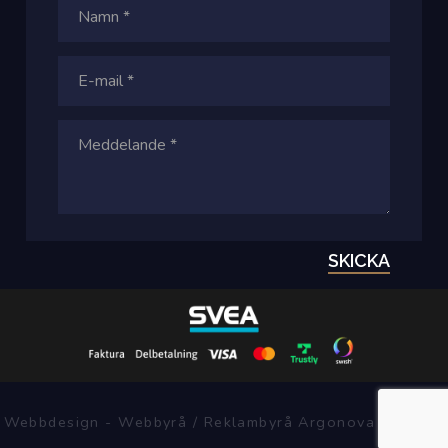
SKICKA
Webbdesign - Webbyrå / Reklambyrå Argonova Systems