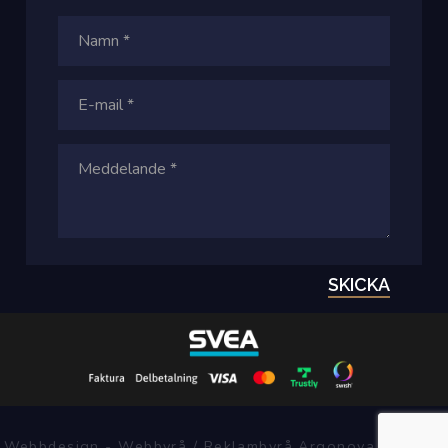
SKICKA
Webbdesign - Webbyrå / Reklambyrå Argonova Systems