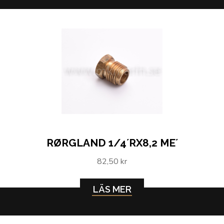
RØRGLAND 1/4´RX8,2 ME´
82,50 kr
LÄS MER