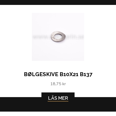
BØLGESKIVE B10X21 B137
18,75 kr
LÄS MER