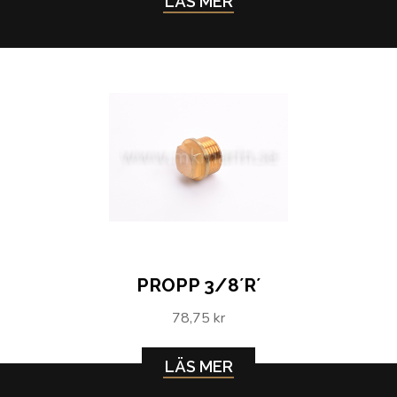
LÄS MER
PROPP 3/8´R´
78,75 kr
LÄS MER