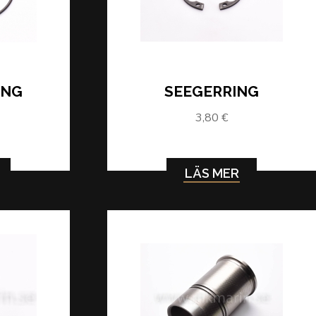
ING
SEEGERRING
3,80 €
LÄS MER