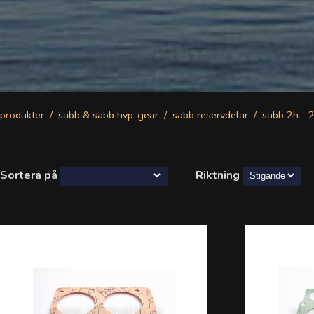
produkter
sabb & sabb hvp-gear
sabb reservdelar
sabb 2h - 
Sortera på
Riktning