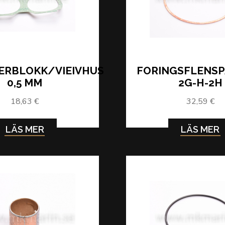
ERBLOKK/VIEIVHUS
FORINGSFLENSP
0,5 MM
2G-H-2H
18,63 €
32,59 €
LÄS MER
LÄS MER