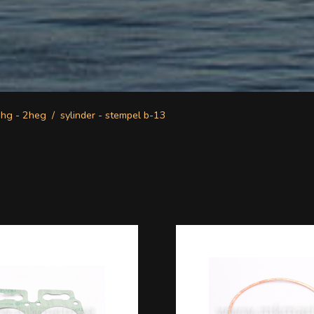
2hg - 2heg
sylinder - stempel b-13