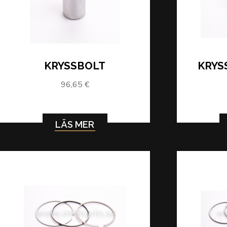
KRYSSBOLT
KRYS
96,65 €
LÄS MER