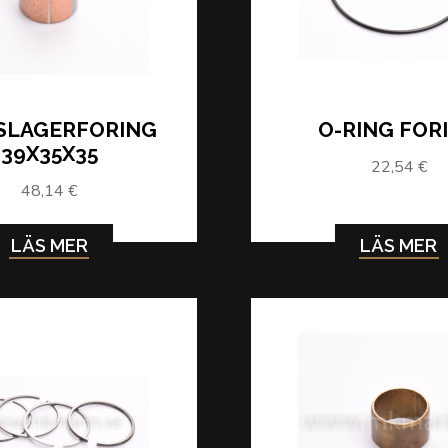
SLAGERFORING
O-RING FOR
39X35X35
22,54 €
48,14 €
LÄS MER
LÄS MER