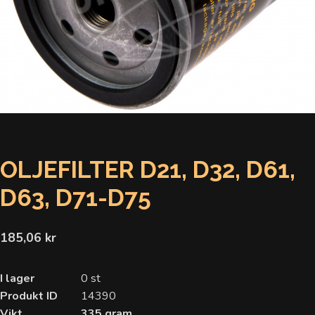
OLJEFILTER D21, D32, D61,
D63, D71-D75
185,06 kr
I lager
0 st
Produkt ID
14390
Vikt
335 gram