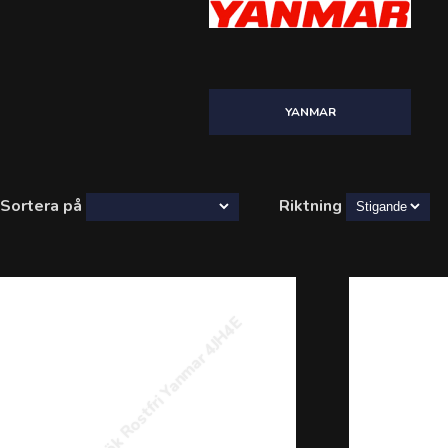
YANMAR
Sortera på
Riktning
#Avgaskrök Rostfri Yanmar 4JH4E
#Avgas