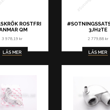
SKRÖK ROSTFRI
#SOTNINGSSATS
YANMAR QM
3JH2TE
3 978,19 kr
2 779,88 kr
LÄS MER
LÄS MER