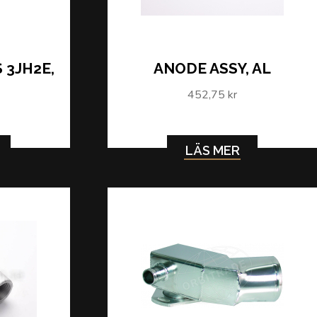
 3JH2E,
ANODE ASSY, AL
452,75 kr
LÄS MER