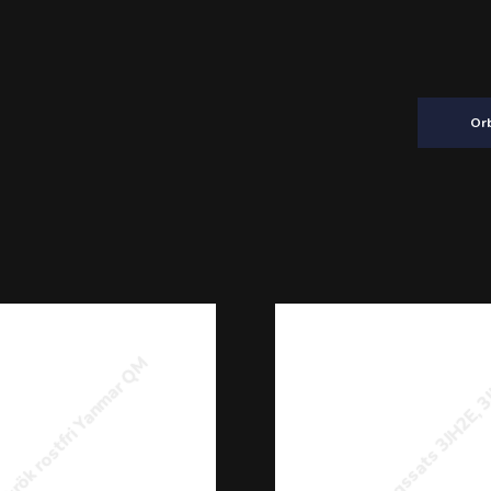
Orb
krök rostfri Yanmar QM
#Sotningssats 3JH2E, 