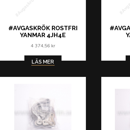
#AVGASKRÖK ROSTFRI
#AVGA
YANMAR 4JH4E
4 374,56 kr
LÄS MER