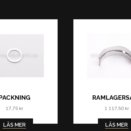
PACKNING
RAMLAGERS
17,75 kr
1 117,50 kr
LÄS MER
LÄS MER