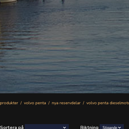
produkter
volvo penta
nya reservdelar
volvo penta dieselmot
Sortera på
Riktning