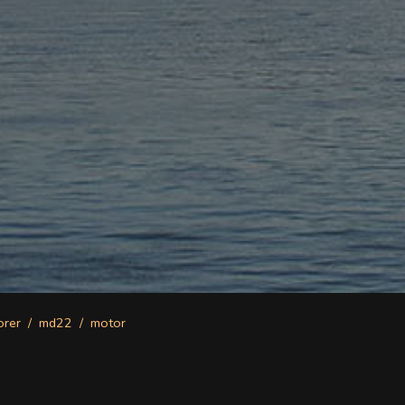
orer
md22
motor