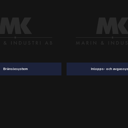
Bränslesystem
Inlopps- och avgassy