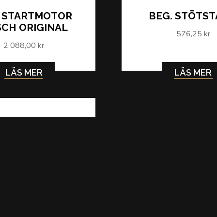
. STARTMOTOR
BEG. STÖTS
CH ORIGINAL
576,25 kr
2 088,00 kr
LÄS MER
LÄS MER