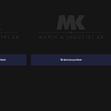
stem
Bränslesystem