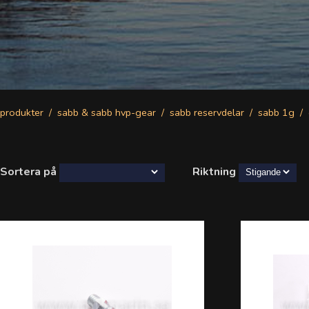
produkter
sabb & sabb hvp-gear
sabb reservdelar
sabb 1g
Sortera på
Riktning