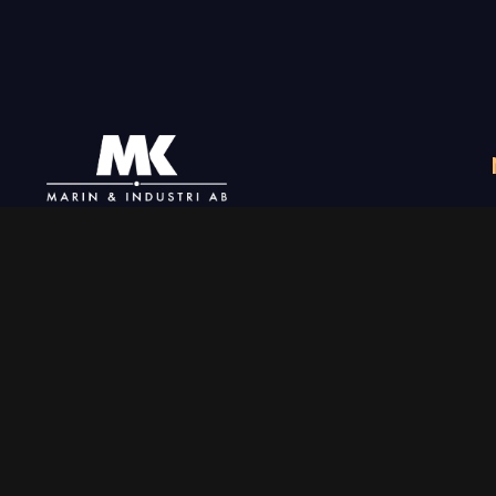
+46 31-789 02 06
info@mkmarin.se
Följ oss
Aktuellt på Blocket