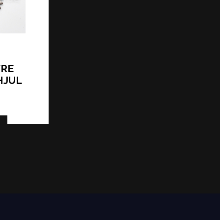
VRE
HJUL