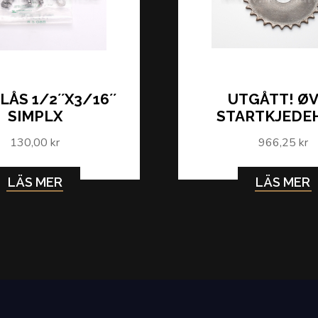
ÅS 1/2´´X3/16´´
UTGÅTT! Ø
SIMPLX
STARTKJEDE
130,00 kr
966,25 kr
LÄS MER
LÄS MER