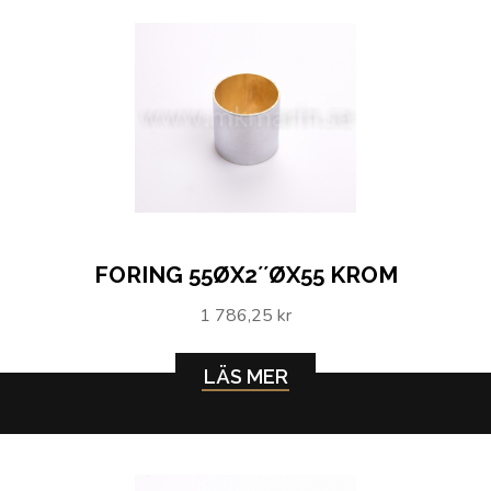
FORING 55ØX2´´ØX55 KROM
1 786,25 kr
LÄS MER