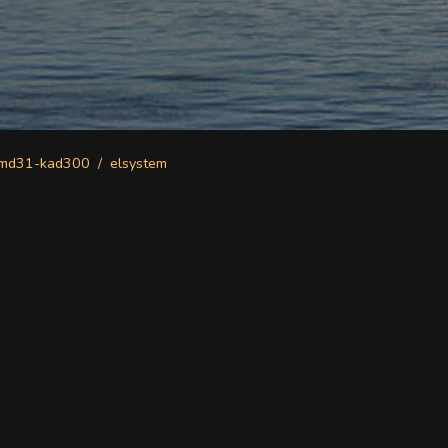
amd31-kad300
elsystem