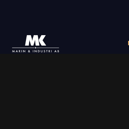
+46 31-789 02 06
info@mkmarin.se
Följ oss
Aktuellt på Blocket