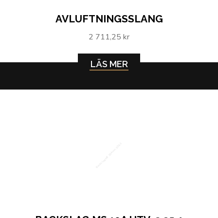
AVLUFTNINGSSLANG
2 711,25 kr
LÄS MER
Backslag MS 10A utv. 2.35-1