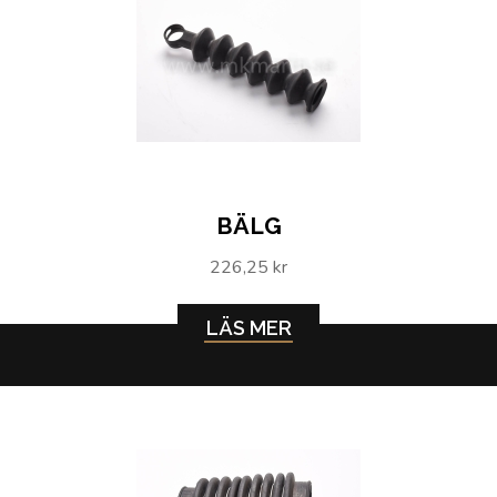
BÄLG
226,25 kr
LÄS MER