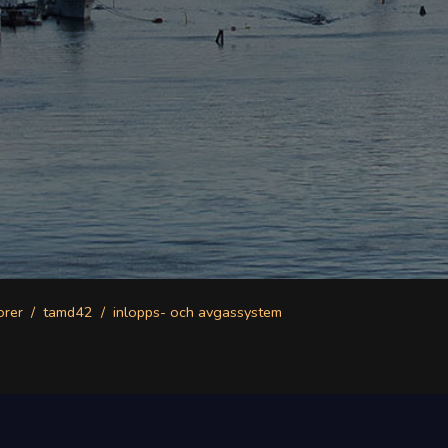
orer
tamd42
inlopps- och avgassystem