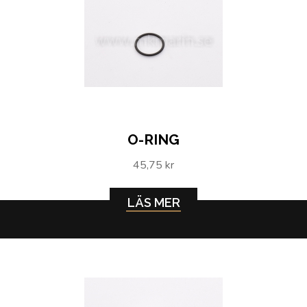
O-RING
45,75 kr
LÄS MER