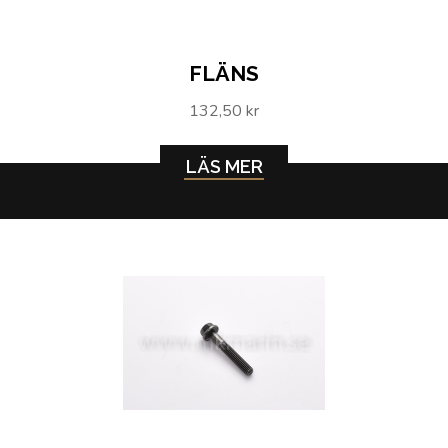
FLÄNS
132,50 kr
LÄS MER