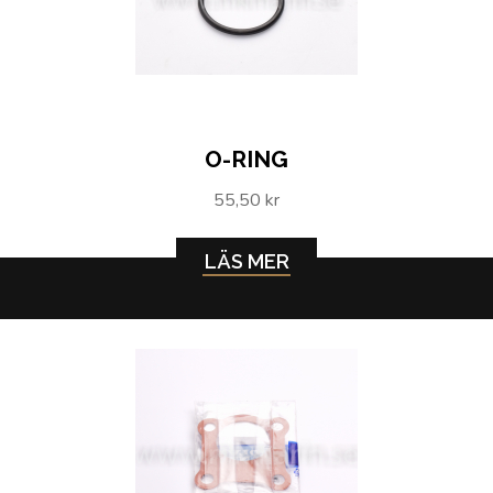
O-RING
55,50 kr
LÄS MER