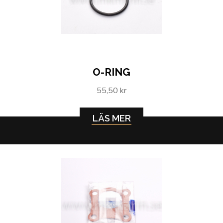
O-RING
55,50 kr
LÄS MER