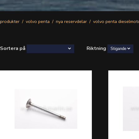
produkter
volvo penta
nya reservdelar
volvo penta dieselmot
Sortera på
Riktning