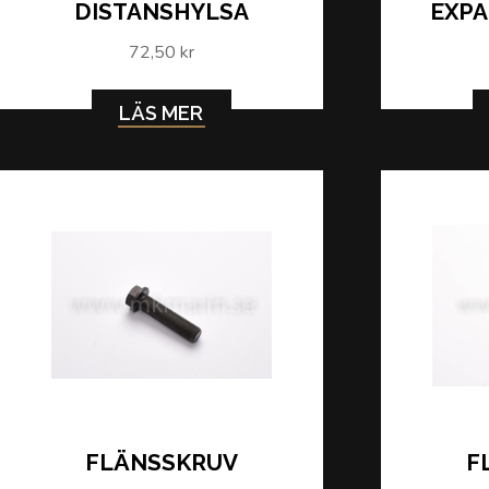
DISTANSHYLSA
EXP
72,50 kr
LÄS MER
FLÄNSSKRUV
F