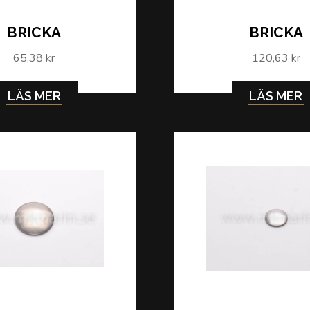
BRICKA
BRICKA
65,38 kr
120,63 kr
LÄS MER
LÄS MER