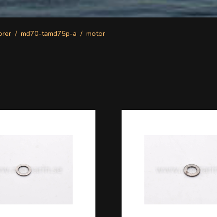
orer
md70-tamd75p-a
motor