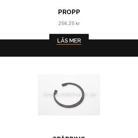
PROPP
256,25 kr
LÄS MER