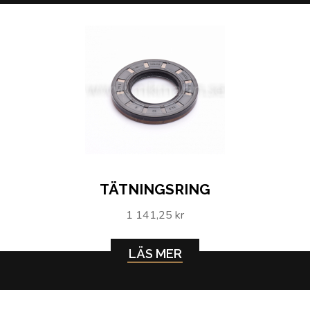
TÄTNINGSRING
1 141,25 kr
LÄS MER