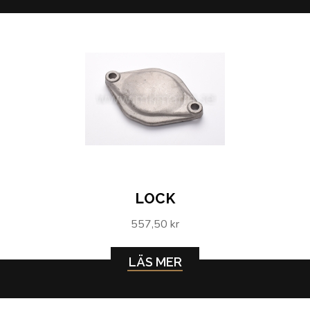
LOCK
557,50 kr
LÄS MER