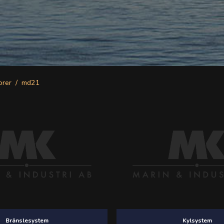
orer
md21
Bränslesystem
Kylsystem