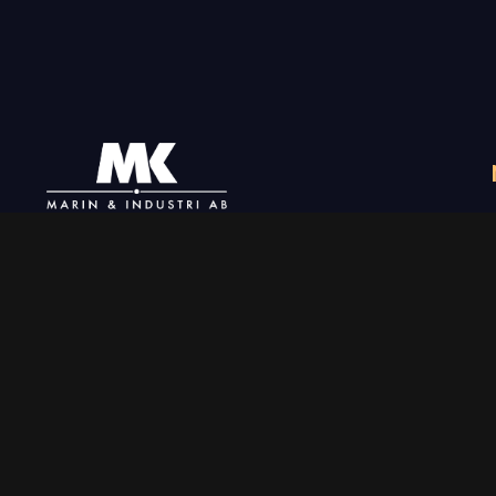
+46 31-789 02 06
info@mkmarin.se
Följ oss
Aktuellt på Blocket