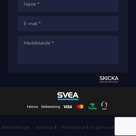
SKICKA
Webbdesign - Webbyrå / Reklambyrå Argonova Systems