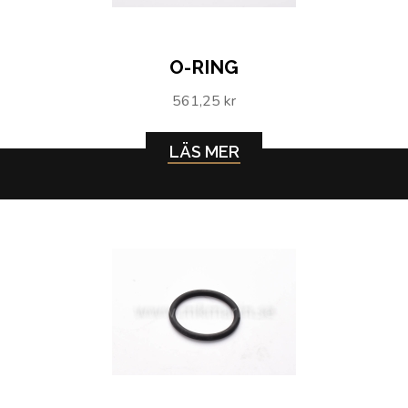
O-RING
561,25 kr
LÄS MER