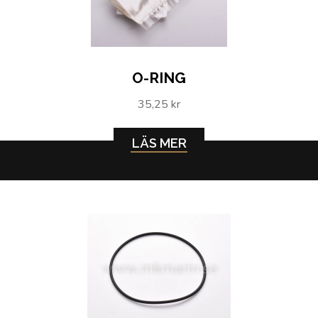
O-RING
35,25 kr
LÄS MER