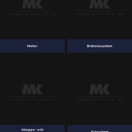
Motor
Bränslesystem
Inlopps- och
Kylsystem