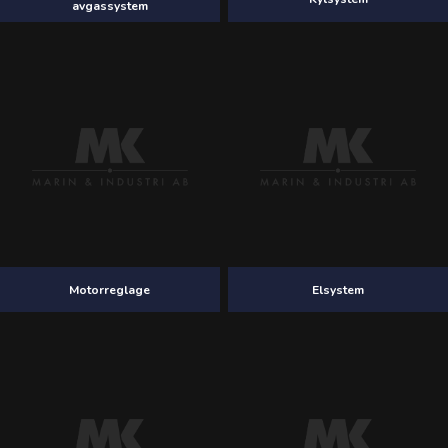
avgassystem
Motorreglage
Elsystem