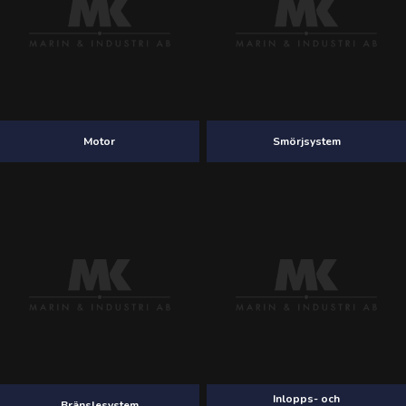
Motor
Smörjsystem
Inlopps- och
Bränslesystem