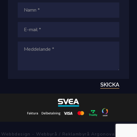
SKICKA
Webbdesign - Webbyrå / Reklambyrå Argonova Systems