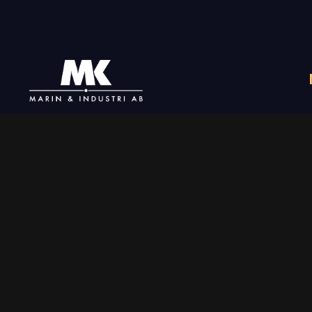
+46 31-789 02 06
info@mkmarin.se
Följ oss
Aktuellt på Blocket