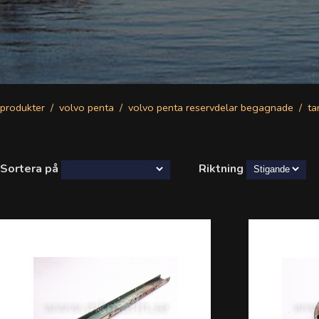
produkter
volvo penta
volvo penta reservdelar begagnade
t
Sortera på
Riktning