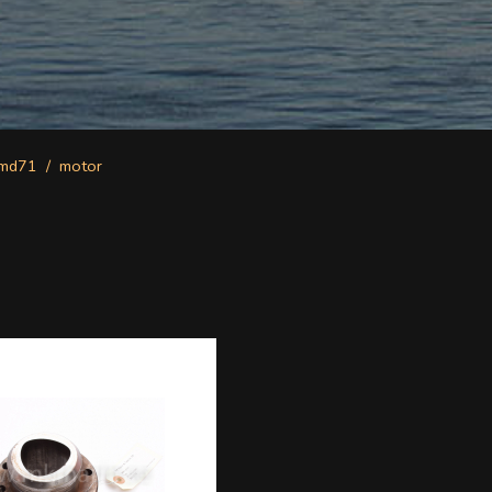
amd71
motor