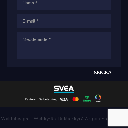
SKICKA
Webbdesign - Webbyrå / Reklambyrå Argonova Systems