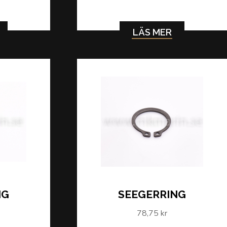
LÄS MER
NG
SEEGERRING
78,75 kr