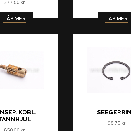
277,50 kr
LÄS MER
LÄS MER
NSEP. KOBL.
SEEGERRI
TANNHJUL
98,75 kr
850,00 kr