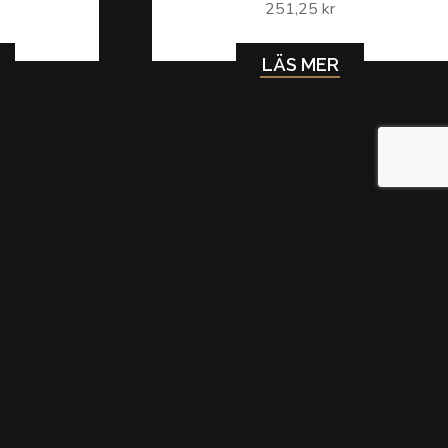
251,25 kr
LÄS MER