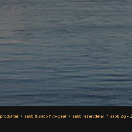
produkter
sabb & sabb hvp-gear
sabb reservdelar
sabb 2g - 2