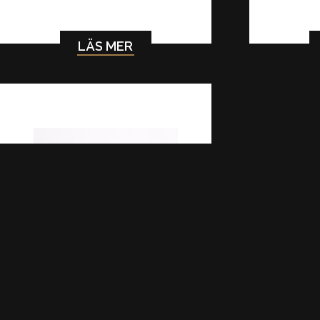
LÄS MER
UTGÅTT!
LENSEPUMPEPAKNING
96,25 kr