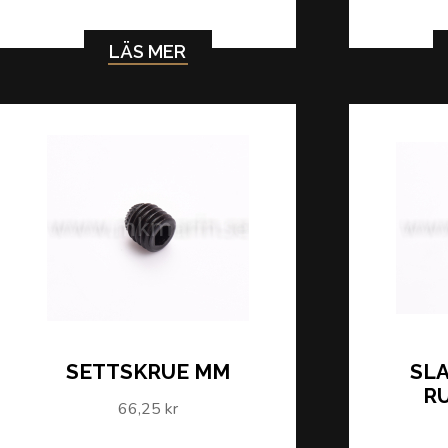
LÄS MER
SETTSKRUE MM
SL
RU
66,25 kr