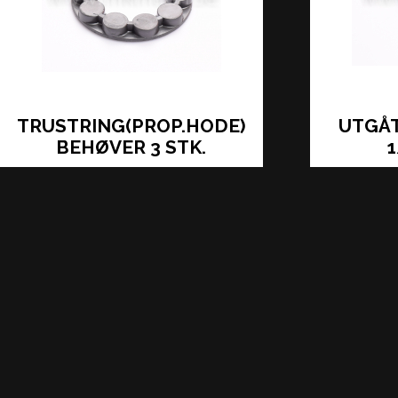
TRUSTRING(PROP.HODE)
UTGÅT
BEHØVER 3 STK.
1
316,00 kr
LÄS MER