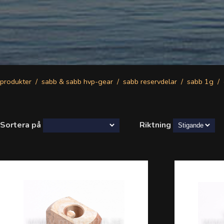
produkter
sabb & sabb hvp-gear
sabb reservdelar
sabb 1g
Sortera på
Riktning