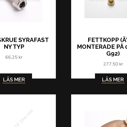
SKRUE SYRAFAST
FETTKOPP (
NY TYP
MONTERADE PÅ 0
G92)
66,25 kr
277,50 kr
LÄS MER
LÄS MER