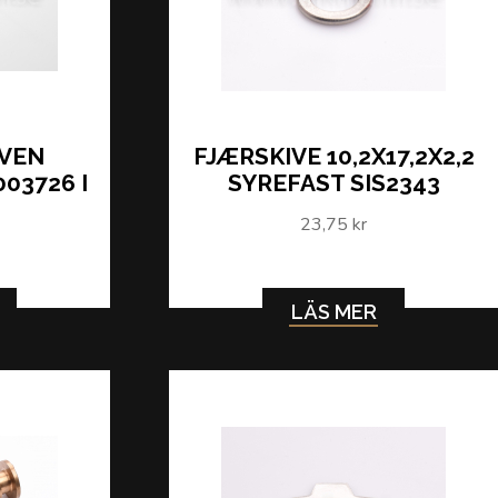
ÄVEN
FJÆRSKIVE 10,2X17,2X2,2
03726 I
SYREFAST SIS2343
23,75 kr
LÄS MER