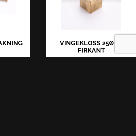
AKNING
VINGEKLOSS 25Ø 14
FIRKANT
406,25 kr
LÄS MER