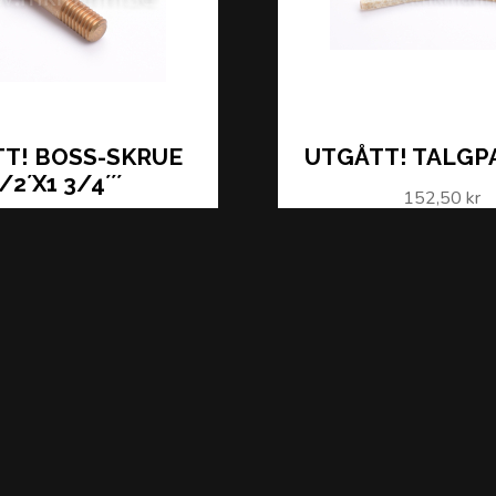
T! BOSS-SKRUE
UTGÅTT! TALGP
/2´X1 3/4´´´
152,50 kr
486,25 kr
LÄS MER
LÄS MER