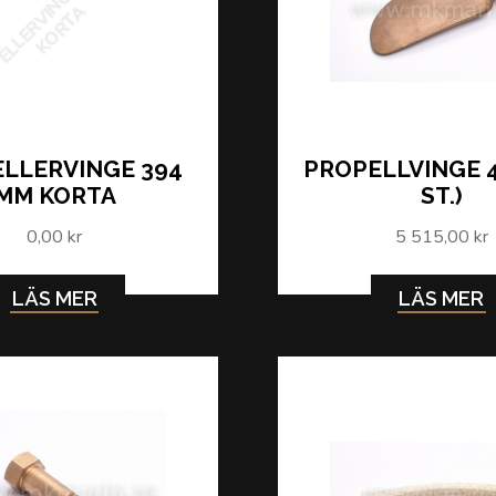
P
R
O
P
E
L
L
E
R
V
I
N
G
E
3
9
4
M
M
K
O
R
T
A
LLERVINGE 394
PROPELLVINGE 4
MM KORTA
ST.)
0,00 kr
5 515,00 kr
LÄS MER
LÄS MER