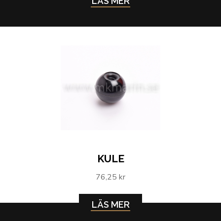
LÄS MER
KULE
76,25 kr
LÄS MER