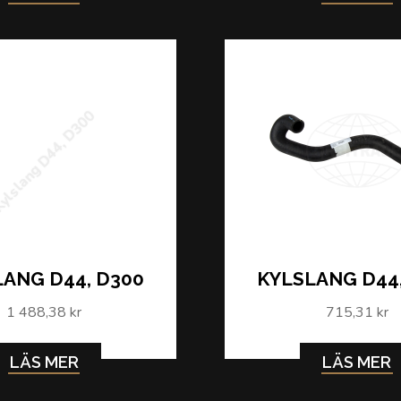
ylslang D44, D300
ANG D44, D300
KYLSLANG D44
1 488,38 kr
715,31 kr
LÄS MER
LÄS MER