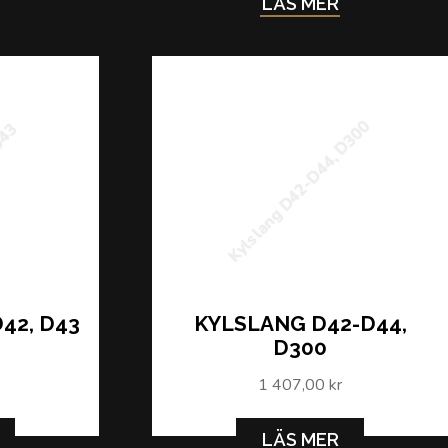
LÄS MER
Kylslang D42-D44, D300
 D43
42, D43
KYLSLANG D42-D44,
D300
1 407,00 kr
LÄS MER