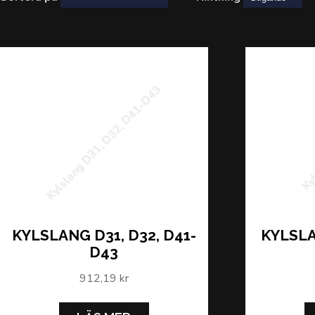
Kylslang D31, D32, D41-D43
Kyl
KYLSLANG D31, D32, D41-
KYLSLA
D43
912,19 kr