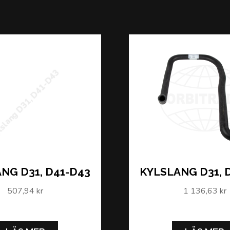
slang D31, D41-D43
NG D31, D41-D43
KYLSLANG D31, 
507,94 kr
1 136,63 kr