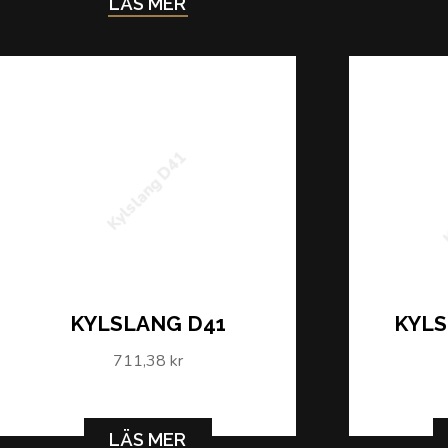
LÄS MER
K
Kylslang D41
KYLSLANG D41
KYLS
711,38 kr
LÄS MER