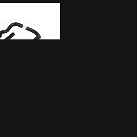
ANGSSATS D44,
D300
1 517,25 kr
LÄS MER