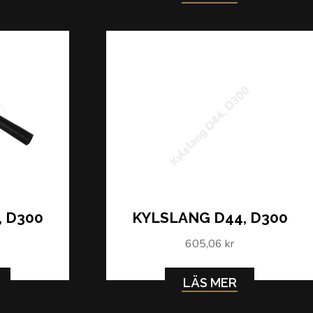
Kylslang D44, D300
, D300
KYLSLANG D44, D300
605,06 kr
LÄS MER