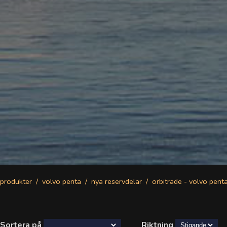
produkter
volvo penta
nya reservdelar
orbitrade - volvo pent
Sortera på
Riktning