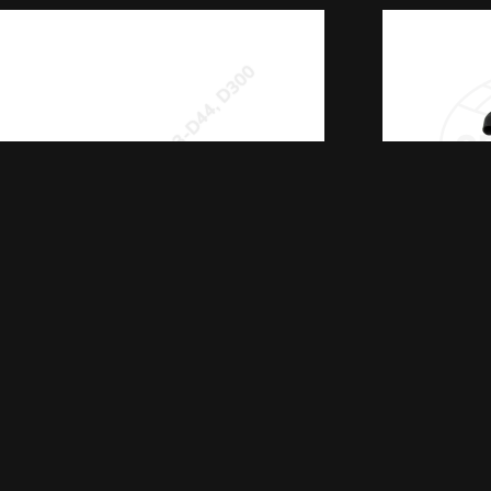
Kylslangssats D43-D44, D300
KYLSLANGSSATS D43-
KYLSL
D44, D300
1 729,88 kr
LÄS MER