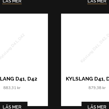
LÄS MER
LÄS MER
Kylslang D41, D42,
ylslang D41, D42
LANG D41, D42
KYLSLANG D41, D
883,31 kr
879,38 kr
LÄS MER
LÄS MER