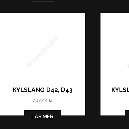
K
Kylslang D42, D43
KYLSLANG D42, D43
KYLSL
707,44 kr
LÄS MER