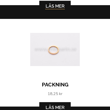
LÄS MER
PACKNING
18,25 kr
LÄS MER