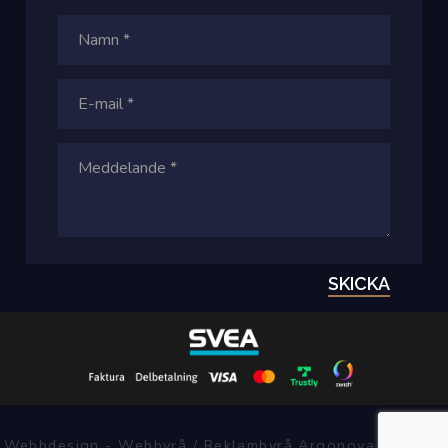
SKICKA
Webbdesign - Webbyrå / Reklambyrå Argonova Systems