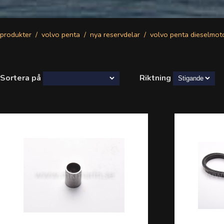
produkter
volvo penta
nya reservdelar
volvo penta dieselmot
Sortera på
Riktning