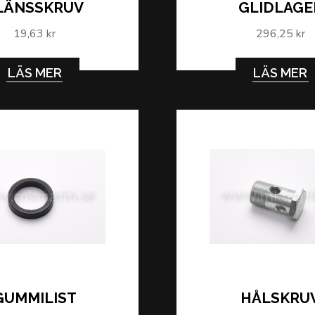
LÄNSSKRUV
GLIDLAGE
19,63 kr
296,25 kr
LÄS MER
LÄS MER
GUMMILIST
HÅLSKRU