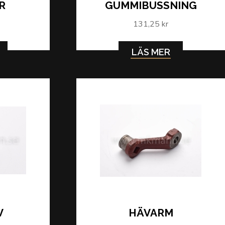
R
GUMMIBUSSNING
131,25 kr
LÄS MER
V
HÄVARM