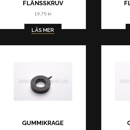
FLÄNSSKRUV
F
19,75 kr
LÄS MER
GUMMIKRAGE