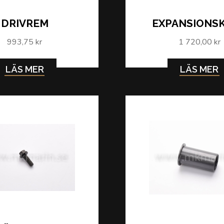
DRIVREM
EXPANSIONS
993,75 kr
1 720,00 kr
LÄS MER
LÄS MER