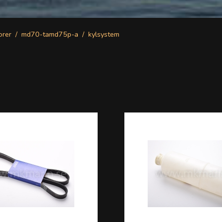
orer
md70-tamd75p-a
kylsystem