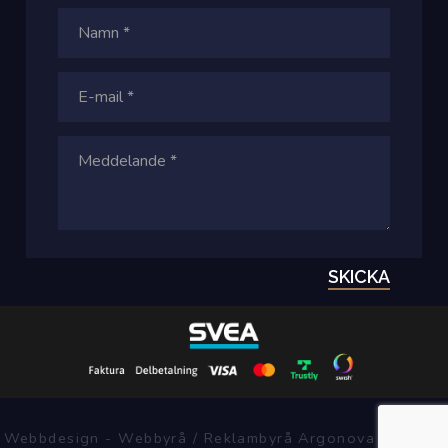
SKICKA
Webbdesign - Webbyrå / Reklambyrå Argonova Systems