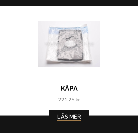
KÅPA
221,25 kr
LÄS MER