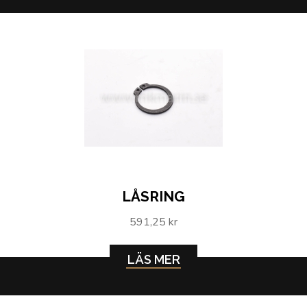
LÅSRING
591,25 kr
LÄS MER