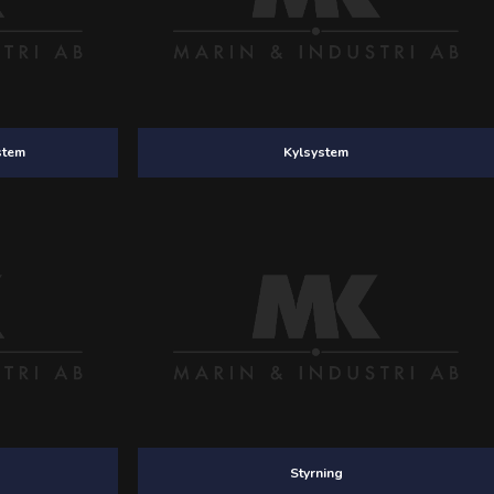
stem
Kylsystem
Styrning