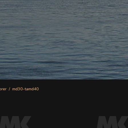
orer
md30-tamd40