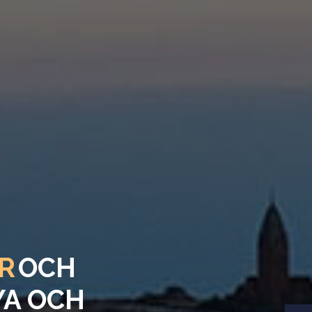
R
OCH
YA OCH