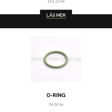
151,25 kr
LÄS MER
O-RING
34,50 kr