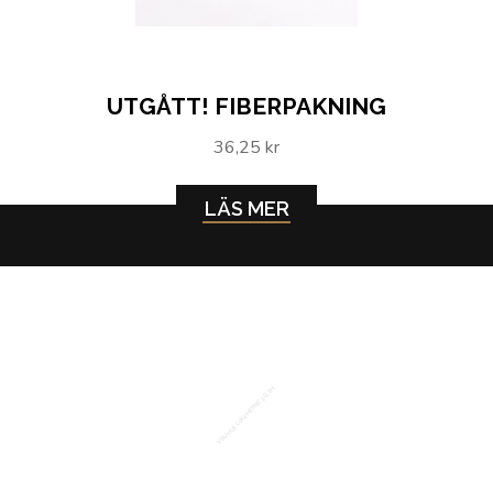
UTGÅTT! FIBERPAKNING
36,25 kr
LÄS MER
VEIVHUSLUKE METRIC 1G, 1H