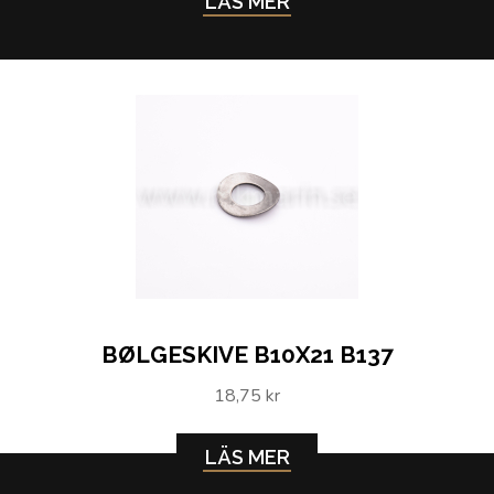
LÄS MER
BØLGESKIVE B10X21 B137
18,75 kr
LÄS MER