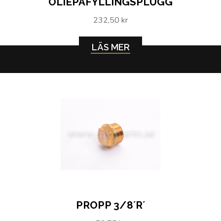
OLIEPÅFYLLINGSPLUGG
232,50 kr
LÄS MER
PROPP 3/8´R´