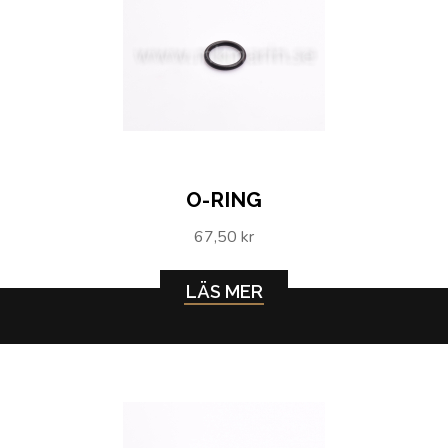
O-RING
67,50 kr
LÄS MER